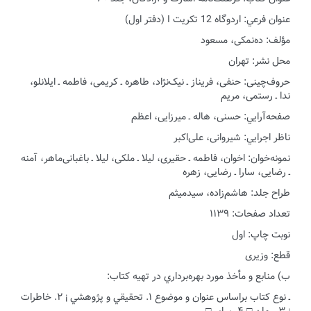
عنوان فرعي: اردوگاه 12 تکریت I (دفتر اول)
مؤلف: ده‌نمکی، مسعود
محل نشر: تهران
حروف‌چینی: حنفی، فریناز ـ نیک‌نژاد، طاهره ـ کریمی، فاطمه ـ ایلانلو،
ندا ـ رستمی، مریم
صفحه‌آرايي: حسنی، هاله ـ میرزایی، اعظم
ناظر اجرايي: شیروانی، علی‌اکبر
نمونه‌خوان: اخوان، فاطمه ـ حقیری، لیلا ـ ملکی، لیلا ـ باغبانی‌ماهر، آمنه
ـ رضایی، سارا ـ رضایی، ‌زهره
طراح جلد: هاشم‌زاده، سیدمیثم
تعداد صفحات: ۱۱۳۹
نوبت چاپ: اول
قطع: وزیری
ب) منابع و مأخذ مورد بهره‌برداري در تهيه كتاب:
ـ نوع كتاب براساس عنوان و موضوع ۱. تحقيقي و پژوهشي ¡ ۲. خاطرات