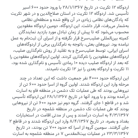
اردوگاه ۱۲ تکریت در تاریخ ۲۸/۱/۱۳۶۷ با ورود حدود ۶۰۰ اسیر
تأسیس شد. اردوگاه ۱۲ تکریت در استان صلاح‌الدین و در شهر تکریت
که پادگان‌های نظامی زیادی در آن واقع شده و منطقه‌ای نظامی
به‌شمار می‌رفت، قرار داشت. این اردوگاه، دومین اردوگاه مفقودین
محسوب می‌شود که تا پیش از زمان تبادل مورد بازدید نمایندگان
کمیته بین‌المللی صلیب‌سرخ قرار نگرفته و از اسرای آن ثبت‌نام به عمل
نیامده بود. نیروهای بعثی، باتوجه ‌به نام‌گذاری برخی از اردوگاه‌های
اسرای ایرانی، توسط صلیب‌سرخ و به تقلید از روش نام‌گذاری صلیب،
اردوگاه‌های مفقودین را نام‌گذاری کردند. اولین اردوگاه‌های مفقودین را
که بعد از اردوگاه صلیب دیده ۱۰ رمادی تأسیس و نام‌گذاری شده بود،
۱۱ تکریت و اردوگاه بعدی را نیز ۱۲ تکریت نامیدند.
این اردوگاه حدود ۴۰۰۰ نفر جمعیت داشت که این تعداد در چند
مرحله وارد این اردوگاه شدند. اولین گروه از اسرا حدود ۶۰۰ تن از
نیروهایی بودند که طی عملیات تک دشمن در منطقه فاو به اسارت
درآمده بودند و با ورود آنها در تاریخ ۲۸/۱/۱۳۶۷ این اردوگاه تأسیس
شد و در قاطع ۱ جای گرفتند. گروه دوم نیز حدود ۶۰۰ تن از نیروهایی
بودند که طی عملیات تک دشمن در منطقه شلمچه در تاریخ
۴/۳/۱۳۶۷ به اسارت درآمدند و پس از مدتی اقامت در استخبارات
بغداد و بصره، در تاریخ ۸/۴/۱۳۶۷ وارد این اردوگاه شدند و در قاطع ۲
جای گرفتند. سومین گروه از اسرا که حدود ۷۰۰ تن بودند، در تاریخ
۲۳/۳/۱۳۶۷ در عملیات بیت‌المقدس ۷ در منطقه شلمچه به اسارت