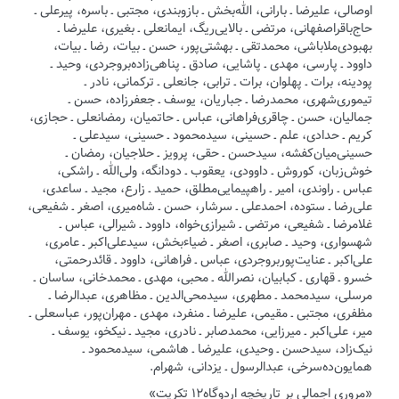
اوصالی، علیرضا ـ بارانی، الله‌بخش ـ بازوبندی، مجتبی ـ باسره، پیرعلی ـ
حاج‌باقراصفهانی، مرتضی ـ بالایی‌ریگ، ایمانعلی ـ بغیری، علیرضا ـ
بهبودی‌ملاباشی، محمدتقی ـ بهشتی‌پور، حسن ـ بیات، رضا ـ بیات،
داوود ـ پارسی، مهدی ـ پاشایی، صادق ـ پناهی‌زاده‌بروجردی، وحید ـ
پودینه، برات ـ پهلوان، برات ـ ترابی، جانعلی ـ ترکمانی، نادر ـ
تیموری‌شهری، محمدرضا ـ جباریان، یوسف ـ جعفرزاده، حسن ـ
جمالیان، حسن ـ چاقری‌فراهانی، عباس ـ حاتمیان، رمضانعلی ـ حجازی،
کریم ـ حدادی، علم ـ حسینی، سیدمحمود ـ حسینی، سیدعلی ـ
حسینی‌میان‌کفشه، سیدحسن ـ حقی، پرویز ـ حلاجیان، رمضان ـ
خوش‌زبان، کوروش ـ داوودی، یعقوب ـ دودانگه، ولی‌الله ـ راشکی،
عباس ـ راوندی، امیر ـ راهپیمایی‌مطلق، حمید ـ زارع، مجید ـ ساعدی،
علی‌رضا ـ ستوده، احمدعلی ـ سرشار، حسن ـ شاه‌میری، اصغر ـ شفیعی،
غلامرضا ـ شفیعی، مرتضی ـ شیرازی‌خواه، داوود ـ شیرالی، عباس ـ
شهسواری، وحید ـ صابری، اصغر ـ ضیاءبخش، سیدعلی‌اکبر ـ عامری،
علی‌اکبر ـ عنایت‌پوربروجردی، عباس ـ فراهانی، داوود ـ قائدرحمتی،
خسرو ـ قهاری ـ کبابیان، نصرالله ـ محبی، مهدی ـ محمدخانی، ساسان ـ
مرسلی، سیدمحمد ـ مطهری، سیدمحی‌الدین ـ مظاهری، عبدالرضا ـ
مظفری، مجتبی ـ مقیمی، علیرضا ـ منفرد، مهدی ـ مهران‌پور، عباسعلی ـ
میر، علی‌اکبر ـ میرزایی، محمدصابر ـ نادری، مجید ـ نیکخو، یوسف ـ
نیک‌زاد، سیدحسن ـ وحیدی، علیرضا ـ هاشمی، سیدمحمود ـ
همایون‌ده‌سرخی، عبدالرسول ـ یزدانی، شهرام.
«مروری اجمالی بر تاریخچه اردوگاه۱۲ تکریت»