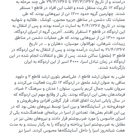
درآمدند و از تاریخ ۲۳/۳/۱۳۶۷ تا ۲۹/۳/۱۳۶۷ طی چند مرحله به
اردوگاه ۱۲ تکریت منتقل شده و اغلب این افراد در قاطع ۱ مستقر
شدند. چهارمین گروه حدود ۱۲۰۰ تن از نیروهایی بودند که طی
عملیات تک دشمن در مناطق جزیره مجنون، کوشک ـ طلائیه و شهابیه
بودند در تاریخ ۴/۴/۱۳۶۷ به اسارت درآمده بودند و پس از انتقال به
این اردوگاه در قاطع ۲ استقرار یافتند. آخرین گروه از اسرای اردوگاه،
حدود ۱۳۰۰ تن از نیروهایی بودند که طی عملیات دشمن در مناطق
زبیدات، شرهانی، نهرالانوار، موسیان، دهلران و … در تاریخ
۲۱/۴/۱۳۶۷ به اسارت درآمده بودند و پس از انتقال به این اردوگاه در
قاطع ۳ (ملحق) ساکن شدند. پس از نقل و انتقالات انجام شده در این
اردوگاه در زمان تبادل اسرا، ۴۰۰۰ اسیر از این اردوگاه به ایران
بازگردانده شدند.
علی‌.ر به‌ عنوان ارشد قاطع ۱، علی‌اصغر بلوری ارشد قاطع ۲ و داوود
منافی به ‌عنوان ارشد ملحق در اردوگاه ۱۲ تکریت فعالیت می‌کردند و
سروان نقیب جمال کریم یاسین، ستوان ۱ عدنان و سرهنگ ۲ ضیاء،
فرماندهان بعثی این اردوگاه بودند. یکی از وقایع مهم این اردوگاه که
در سال پایانی اسارت اتفاق افتاد، قرار گرفتن افرادی وطن‌فروش و
خودفروخته در آسایشگاه‌ها و بین اسرا توسط نیروهای بعثی بود که در
پی این اقدام بعثی‌ها، تعدادی از اسرا در برنامه‌ای هماهنگ‌شده یکی از
اسرای جاسوس را مورد ضرب‌و‌شتم قرار دادند و نیروهای بعثی نیز در
مقابل به ضرب‌وشتم اسرا پرداخته و اردوگاه را به رگبار بستند و به مدت
هفت شبانه‌روز اسرا را داخل آسایشگاه‌ها محبوس کردند. اسرا نیز