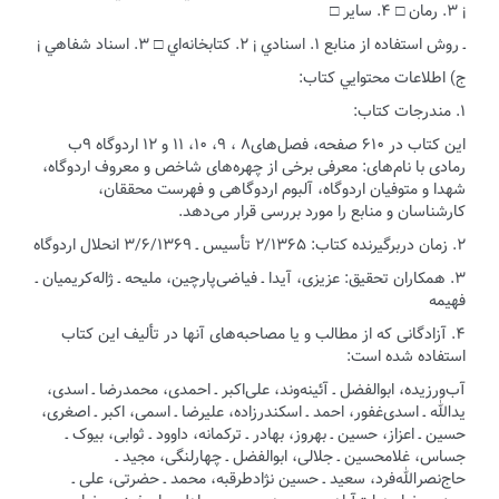
¡ ۳. رمان □ ۴. ساير □
ـ روش استفاده از منابع ۱. اسنادي ¡ ۲. كتابخانه‌اي □ ۳. اسناد شفاهي ¡
ج) اطلاعات محتوايي كتاب:
۱. مندرجات كتاب:
این کتاب در ۶۱۰ صفحه، فصل‌های‌۸ ، ۹، ۱۰، ۱۱ و ۱۲ اردوگاه ۹ب
رمادی با نام‌های: معرفی برخی از چهره‌های شاخص و معروف اردوگاه،
شهدا و متوفیان اردوگاه، آلبوم اردوگاهی و فهرست محققان،
کارشناسان و منابع را مورد بررسی قرار می‌دهد.
۲.‌ زمان دربرگيرنده كتاب: ۲/۱۳۶۵ تأسیس ـ ۳/۶/۱۳۶۹ انحلال اردوگاه
۳.‌ همکاران تحقیق: عزیزی، آیدا ـ فیاضی‌پارچین، ملیحه ـ ژاله‌کریمیان ـ
فهیمه
۴. آزادگانی که از مطالب و یا مصاحبه‌های آنها در تألیف این کتاب
استفاده شده است:
آب‌ورزیده، ابوالفضل ـ آئینه‌وند، علی‌اکبر ـ احمدی، محمدرضا ـ اسدی،
یدالله ـ اسدی‌غفور، احمد ـ اسکندرزاده، علیرضا ـ اسمی، اکبر ـ اصغری،
حسین ـ اعزاز، حسین ـ بهروز، بهادر ـ ترکمانه، داوود ـ ثوابی، بیوک ـ
جساس، غلامحسین ـ جلالی، ابوالفضل ـ چهارلنگی، مجید ـ
حاج‌نصرالله‌فرد، سعید ـ حسین نژاد‌طرقبه، محمد ـ حضرتی، علی ـ