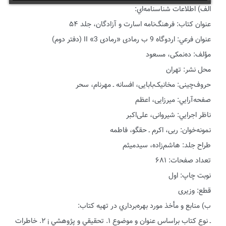
الف) اطلاعات شناسنامه‌اي:
عنوان كتاب: فرهنگ‌نامه اسارت و آزادگان، جلد ۵۴
عنوان فرعي: اردوگاه 9 ب رمادی «رمادی 3» II (دفتر دوم)
مؤلف: ده‌نمکی، مسعود
محل نشر: تهران
حروف‌چینی: مخانیک‌بابایی، افسانه ـ مهرنام، سحر
صفحه‌آرايي: میرزایی، اعظم
ناظر اجرايي: شیروانی، علی‌اکبر
نمونه‌خوان: ربی، اکرم ـ حقگو، فاطمه
طراح جلد: هاشم‌زاده، سیدمیثم
تعداد صفحات: ۶۸۱
نوبت چاپ: اول
قطع: وزیری
ب) منابع و مأخذ مورد بهره‌برداري در تهيه كتاب:
ـ نوع كتاب براساس عنوان و موضوع ۱. تحقيقي و پژوهشي ¡ ۲. خاطرات