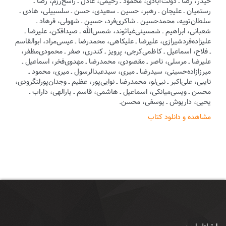
حیدر، رضا ـ دولت‌آبادی، محمود ـ رحیمی، عادل ـ راسخ‌رزم، رضا ـ
رستمیان ـ علیجان ـ رهبر، حسین ـ سعیدی، حسن ـ سلسبیلی، هادی ـ
سلطان‌تویه، محمدحسین ـ شاکری‌فرد، حسین ـ شهولی، فرهاد ـ
شعبانی، ابراهیم ـ شمسینی‌غیاثوند، شمس‌الله ـ صیدافکن، علیرضا ـ
علیزاده‌فردشیرازی، علیرضا ـ علیکاهی، محمدرضا ـ عیسی‌مراد، ابوالقاسم
ـ فلاح، اسماعیل ـ کاظمی‌کرجی، پرویز ـ کندری، صفر ـ محمودی‌مظفر،
علیرضا ـ مرسلی، ناصر ـ مقصودی، محمدرضا ـ مهدوی‌فخر، اسماعیل ـ
میرزازاده‌حسینی، سیدرضا ـ میری، سیدعبدالرسول ـ میری، محمود ـ
نایبی، علی‌اکبر ـ نبی‌لو، محمدرضا ـ نوایی‌پور، عظیم ـ وجدان‌پورلنگرودی،
محسن ـ ویسی‌میانکی، اسماعیل ـ هاشمی، قاسم ـ یارالهی، داراب ـ
یحیی، داریوش ـ یوسفی، محسن.
مشاهده و دانلود کتاب