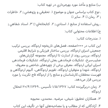
ب) منابع و مأخذ مورد بهره‌برداري در تهيه كتاب:
ـ نوع كتاب براساس عنوان و موضوع ۱. تحقيقي و پژوهشي ¡ ۲. خاطرات
¡ ۳. رمان □ ۴. ساير □
ـ روش استفاده از منابع ۱. اسنادي ¡ ۲. كتابخانه‌اي □ ۳. اسناد شفاهي ¡
ج) اطلاعات محتوايي كتاب:
۱. مندرجات كتاب:
این کتاب در ۱۰۰۰صفحه، فصل‌های تاریخچه اردوگاه، بررسی ترکیب
جمعیتی اسرای اردوگاه، بررسی ساختار فیزیکی و شرایط اقلیمی
اردوگاه، بررسی روند از اسارت تا اردوگاه، مجموعه گزارش‌های
صلیب‌سرخ، تشکیلات فرماندهی بعثی اردوگاه، تشکیلات فرماندهی
اسرای ایرانی اردوگاه، معرفی برخی از چهره‌های شاخص و معروف
اردوگاه، شهدا و متوفیان اردوگاه، تقویم اردوگاهی، آلبوم اردوگاهی و
فهرست محققان،کارشناسان و منابع را از اردوگاه ۵ج تکریت را مورد
بررسی قرار می‌دهد.
۲.‌ زمان دربرگيرنده كتاب: ۱/۵/۱۳۶۷ تأسیس ـ ۲۰/۴/۱۳۶۹ انحلال
اردوگاه
۳.‌ همکاران تحقیق: شیخی، مرضیه ـ محمدی، محبوبه
۴. آزادگانی که از مطالب و یا مصاحبه‌های آنها در تألیف این کتاب