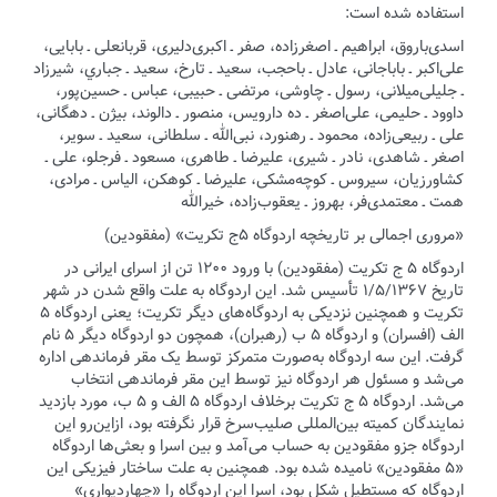
استفاده شده است:
اسدی‌باروق، ابراهیم ـ اصغرزاده، صفر ـ اکبری‌دلیری، قربانعلی ـ بابایی،
علی‌اکبر ـ باباجانی، عادل ـ باحجب، سعید ـ تارخ، سعید ـ جباري، شیرزاد
ـ جلیلی‌میلانی، رسول ـ چاوشی، مرتضی ـ حبیبی، عباس ـ حسین‌پور،
داوود ـ حلیمی، علی‌اصغر ـ ده دارویس، منصور ـ دالوند، بیژن ـ دهگانی،
علی ـ ربیعی‌زاده، محمود ـ رهنورد، نبی‌الله ـ سلطانی، سعید ـ سویر،
اصغر ـ شاهدی، نادر ـ شیری، علیرضا ـ طاهری، مسعود ـ فرجلو، علی ـ
کشاورزیان، سیروس ـ کوچه‌مشکی، علیرضا ـ کوهکن، الیاس ـ مرادی،
همت ـ معتمدی‌فر، بهروز ـ یعقوب‌زاده، خیرالله
«مروری اجمالی بر تاریخچه اردوگاه ۵ج تکریت» (مفقودین)
اردوگاه ۵ ج تکریت (مفقودین) با ورود ۱۲۰۰ تن از اسرای ایرانی در
تاریخ ۱/۵/۱۳۶۷ تأسیس شد. این اردوگاه به علت واقع شدن در شهر
تکریت و همچنین نزدیکی به اردوگاه‌های دیگر تکریت؛ یعنی اردوگاه ۵
الف (افسران) و اردوگاه ۵ ب (رهبران)، همچون دو اردوگاه دیگر ۵ نام
گرفت. این سه اردوگاه به‌صورت متمرکز توسط یک مقر فرماندهی اداره
می‌شد و مسئول هر اردوگاه نیز توسط این مقر فرماندهی انتخاب
می‌شد. اردوگاه ۵ ج تکریت برخلاف اردوگاه ۵ الف و ۵ ب، مورد بازدید
نمایندگان کمیته بین‌المللی صلیب‌سرخ قرار نگرفته بود، ازاین‌رو این
اردوگاه جزو مفقودین به حساب می‌آمد و بین اسرا و بعثی‌ها اردوگاه
«۵ مفقودین» نامیده شده بود. همچنین به علت ساختار فیزیکی این
اردوگاه که مستطیل ‌شکل بود، اسرا این اردوگاه را «چهاردیواری»