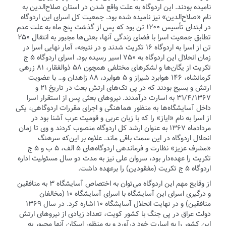
نامیده بودند. این اردوگاه به علت واقع شدن در استان صلاح‌الدین به
نام «صلاح‌الدین» نیز نامیده شده بود. جمعیت کل اسرای این اردوگاه
در ابتدای تأسیس ۱۲۰۰ تن بود که پس از گذشت پنج ماه به علت عدم
تطابق جمعیت اسرا با فضای زندگی آنها، بعثی‌ها مجبور به انتقال ۲۵۰
تن از اسرا به اردوگاه ۱۶ تکریت شدند و در نتیجه، آمار نهایی اسرا در
زمان انحلال این اردوگاه به ۷۵۰ اسیر رسیده بود. اسرای اردوگاه ۵ ج
تکریت از یگان‌ها و لشکرهای مختلفی همچون ۵۸ ذوالفقار، ۸۱ زرهی
کرمانشاه، ۱۴۶ هوابرد شیراز و ۵ هوابرد، ۸۸ زاهدان و… با عضویت
ارتش و بسیج بودند که در پی تک‌های ارتش بعث در تاریخ ۲۱ و
۳۱/۴/۱۳۶۷ به اسارت درآمدند. نیروهای بعثی پس از استقرار اسرا
داخل آسایشگاه‌ها به ‌منظور هماهنگی و اجرای مقررات اردوگاهی، یکی
از اسرا به نام «ایاز» را که با زبان عربی و قومیت عرب آشنا بود در
مردادماه ۱۳۶۷ به‌ عنوان ارشد کل اردوگاه منصوب کردند و وی تا زمان
انحلال اردوگاه در این سمت باقی‌ ماند. علاوه بر این‌که سرهنگ
«مشرف عزیز» نظارت و فرماندهی اردوگاه‌های ۵ الف، ۵ ب و ۵ ج
تکریت را عهده‌دار بود، سروان علی نیز به مدت دو سال مسئولیت اداره
اردوگاه ۵ ج تکریت (مفقودین) را برعهده داشت.
از وقایع مهم این اردوگاه می‌توان به اختصاص آسایشگاه ۳ به منافقین
و درگیری اسرای این آسایشگاه با اسرای آسایشگاه ۱۰ (مخالفان
منافقین) و در نهایت انحلال آسایشگاه ۱۰ اشاره کرد. در سال ۱۳۶۹
دولت عراق در پی جنگ با کشور کویت، تعداد زیادی از نیروهای ارتش
این کشور را به اسارت خود درآورد و به‌ منظور اسکان آنها مجبور به