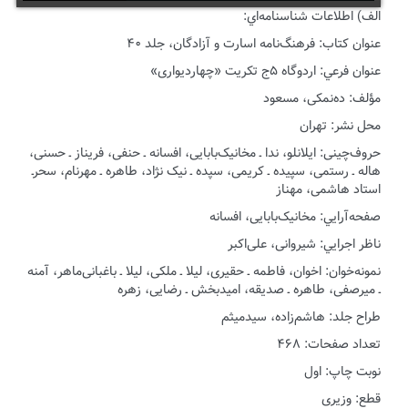
الف) اطلاعات شناسنامه‌اي:
عنوان كتاب: فرهنگ‌نامه اسارت و آزادگان، جلد ۴۰
عنوان فرعي: اردوگاه ۵ج تکریت «چهاردیواری»
مؤلف: ده‌نمکی، مسعود
محل نشر: تهران
حروف‌چینی: ایلانلو، ندا ـ مخانیک‌بابایی، افسانه ـ حنفی، فریناز ـ حسنی،
هاله ـ رستمی، سپیده ـ کریمی، سپده ـ نیک نژاد، طاهره ـ مهرنام، سحرـ
استاد هاشمی، مهناز
صفحه‌آرايي: مخانیک‌بابایی، افسانه
ناظر اجرايي: شیروانی، علی‌اکبر
نمونه‌خوان: اخوان، فاطمه ـ حقیری، لیلا ـ ملکی، لیلا ـ باغبانی‌ماهر، آمنه
ـ میرصفی، طاهره ـ صدیقه، امیدبخش ـ رضایی، زهره
طراح جلد: هاشم‌زاده، سیدمیثم
تعداد صفحات: ۴۶۸
نوبت چاپ: اول
قطع: وزیری