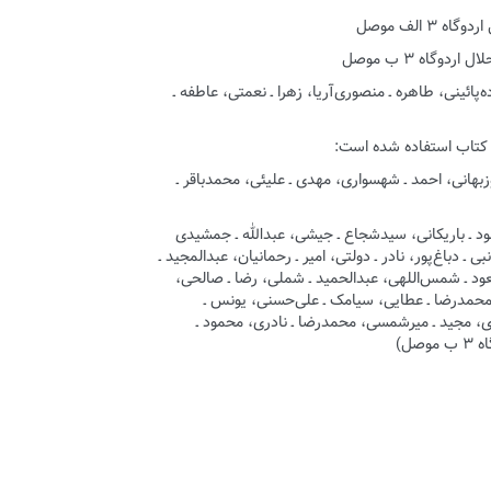
ه‌پائینی، طاهره ـ منصوری‌آریا، زهرا ـ نعمتی، عاطفه ـ
هانی، احمد ـ شهسواری، مهدی ـ علیئی، محمدباقر ـ
ود ـ باریکانی، سیدشجاع ـ جیشی، عبدالله ـ جمشیدی
باغ‌پور، نادر ـ دولتی، امیر ـ رحمانیان، عبدالمجید ـ
سعود ـ شمس‌اللهی، عبدالحمید ـ شملی، رضا ـ صالحی،
 محمدرضا ـ عطایی، سیامک ـ علی‌حسنی، یونس ـ
ی، مجید ـ میرشمسی، محمدرضا ـ نادری، محمود ـ
صل)