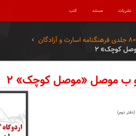
نشریات
مستند
کتب