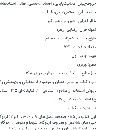
حروف‌چینی: مخانیک‌بابایی، افسانه ـ حسنی، هاله ـ استادهاش
صفحه‌آرايي: رستمی‌نخعی، فاطمه
ناظر اجرايي: شیروانی، علی‌اکبر
نمونه‌خوان: رضایی، زهره
طراح جلد: هاشم‌زاده، سیدمیثم
تعداد صفحات: ۹۳۱
نوبت چاپ: اول
قطع: وزیری
ب) منابع و مأخذ مورد بهره‌برداري در تهيه كتاب:
ـ نوع كتاب براساس عنوان و موضوع ۱. تحقيقي و پژوهشي ¡ ۲. خاطرات ¡ ۳. رمان □ ۴. ساير □
ـ روش استفاده از منابع ۱. اسنادي ¡ ۲. كتابخانه‌اي □ ۳. اسناد شفاهي ¡
ج) اطلاعات محتوايي كتاب:
۱. مندرجات كتاب:
چهره‌های شاخص و معروف اردوگاه، شهدا و متوفیان اردوگاه،
محققان،کارشناسان و منابع را مورد بررسی قرار می‌دهد