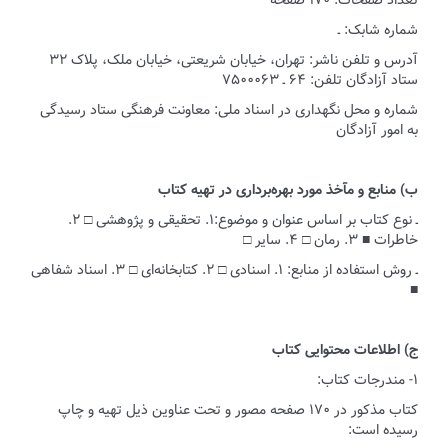
تعداد صفحات: ۱۷۰ صفحه
شماره شابک: ـ
آدرس و تلفن ناشر: تهران، خیابان شریعتی، خیابان ملک، پلاک ۳۲
ستاد آزادگان تلفن: ۶۴ ـ ۷۵۰۰۰۶۳
شماره و محل نگهداری در اسناد ملی: معاونت فرهنگی ستاد رسیدگی
به امور آزادگان
ب) منابع و مآخذ مورد بهره‌برداری در تهیه کتاب
ـ نوع کتاب بر اساس عنوان و موضوع:۱. تحقیقی و پژوهشی □ ۲.
خاطرات ■ ۳. رمان □ ۴. سایر □
ـ روش استفاده از منابع: ۱. اسنادی □ ۲. کتابخانه‌ای □ ۳. اسناد شفاهی
■
ج) اطلاعات محتوایی کتاب
۱- مندرجات کتاب:
کتاب مذکور در ۱۷۰ صفحه مصور و تحت عناوین ذیل تهیه و چاپ
رسیده است: