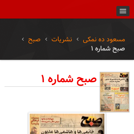
Toggl
navig
مسعود ده نمکی
نشریات
صبح
صبح شماره ۱
صبح شماره ۱