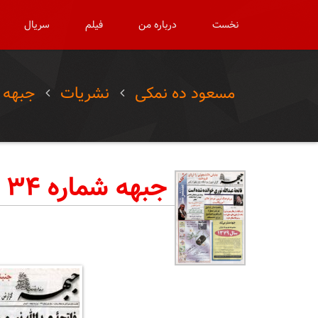
نخست
درباره من
فیلم
سریال
مسعود ده نمکی
نشریات
جبهه
جبهه شماره ۳۴